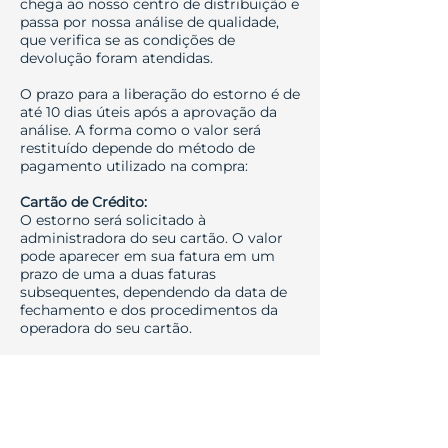
chega ao nosso centro de distribuição e
passa por nossa análise de qualidade,
que verifica se as condições de
devolução foram atendidas.
O prazo para a liberação do estorno é de
até 10 dias úteis após a aprovação da
análise. A forma como o valor será
restituído depende do método de
pagamento utilizado na compra:
Cartão de Crédito:
O estorno será solicitado à
administradora do seu cartão. O valor
pode aparecer em sua fatura em um
prazo de uma a duas faturas
subsequentes, dependendo da data de
fechamento e dos procedimentos da
operadora do seu cartão.
PIX ou Boleto Bancário:
O reembolso será realizado via
transferência (PIX ou TED) diretamente
para a conta bancária de titularidade do
cliente que realizou a compra. É